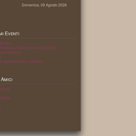
Domenica, 09 Agosto 2026
mi
Eventi
nCentro
ti in strada - Estemporanea ad Ucria
i per Nassirya
e
ò estemporanea collettiva
Amici
ntArti
briArte
e