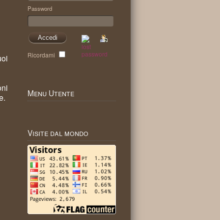
Password
Ricordami
uoi
oni
Menu
Utente
e.
Visite
dal mondo