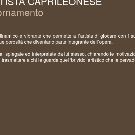
TISTA CAPRILEONESE
rnamento
dinamico e vibrante che permette a l’artista di giocare con i s
 sue porosità che diventano parte integrante dell’opera.
a spiegate ed interpretate da lui stesso, chiarendo le motivazi
trasmettere a chi le guarda quel 'brivido' artistico che le pervad