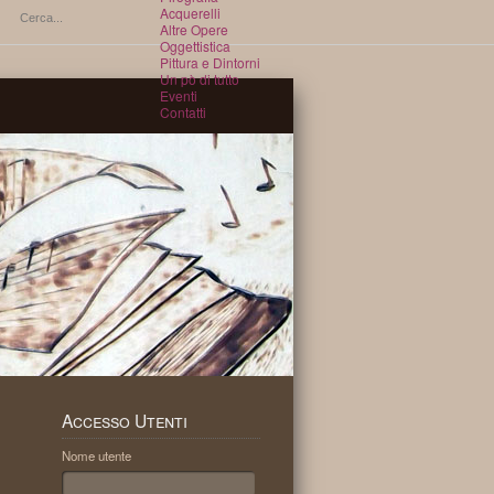
Acquerelli
Altre Opere
Oggettistica
Pittura e Dintorni
Un pò di tutto
Eventi
Contatti
Accesso
Utenti
Nome utente