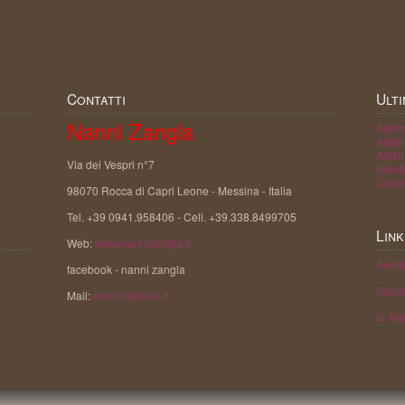
Contatti
Ulti
Nanni Zangla
ArteI
Artis
Artist
Via dei Vespri n°7
Bront
Cesar
98070 Rocca di Capri Leone - Messina - Italia
Tel. +39 0941.958406 - Cell. +39.338.8499705
Link
Web:
www.nannizangla.it
Ambie
facebook - nanni zangla
Equili
Mail:
nanniza@live.it
Io Art